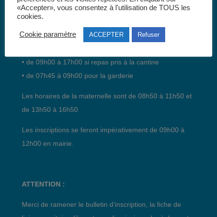
«Accepter», vous consentez à l'utilisation de TOUS les
cookies.
Horaires :
Cookie paramètre
ACCEPTER
Refuser
• de 09h00 à 12h00 et de 14h00 à 17h00
• de 09h00 à 17h00 si repas pris à la cantine
• de 07h45 à 09h00 pour la garderie
Les horaires de la maternelle sont de 08h50 à 11h50 et
de 13h50 à 16h50
Les inscriptions se feront impérativement de 09h00 à
12h00 en mairie.
ATTENTION :
Merci de ramener le bulletin d’inscription, la fiche de