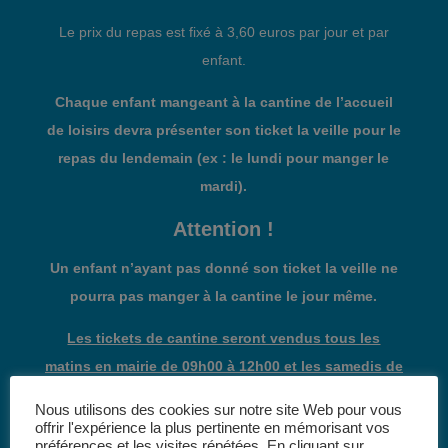
Le prix du repas est fixé à 3,60 euros par jour et par
enfant.
Chaque enfant mangeant à la cantine de l’accueil
de loisirs devra présenter son ticket la veille pour le
repas du lendemain (ex : le lundi pour manger le
mardi).
Attention !
Un enfant n’ayant pas donné son ticket la veille ne
pourra pas manger à la cantine le jour même.
Les tickets de cantine seront vendus tous les
matins en mairie de 09h00 à 12h00 et les samedis de
09h30 à 11h30
(pas d’achat sur le site E-ticket pour le
Nous utilisons des cookies sur notre site Web pour vous
mois de juillet)
offrir l'expérience la plus pertinente en mémorisant vos
préférences et les visites répétées. En cliquant sur