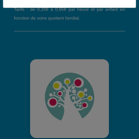
Tarifs : de 0,25€ à 0,65€ par heure et par enfant en
fonction de votre quotient familial.