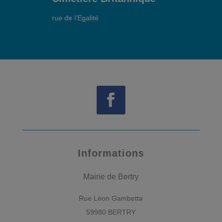
rue de l’Egalité
Informations
Mairie de Bertry
Rue Léon Gambetta
59980 BERTRY